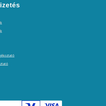
izetés
ek
ók
ájékoztató
oztató