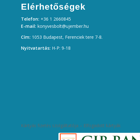
Elérhetőségek
Telefon:
+36 1 2660845
E-mail:
konyvesbolt@ujember.hu
Cím:
1053 Budapest, Ferenciek tere 7-8.
Nyitvatartás:
H-P: 9-18
Kártyás fizetés szolgáltatója – Elfogadott kártyák