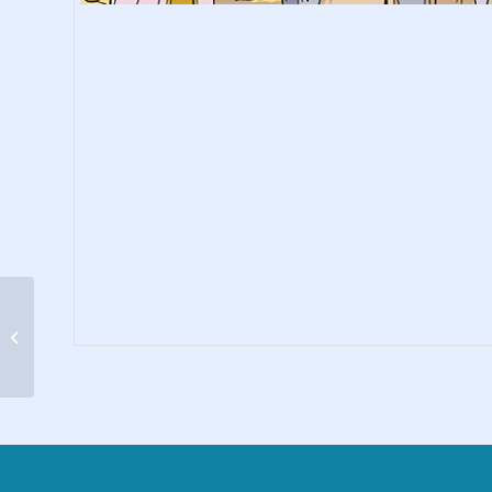
Jónás és a cet
(kifestőkönyv)