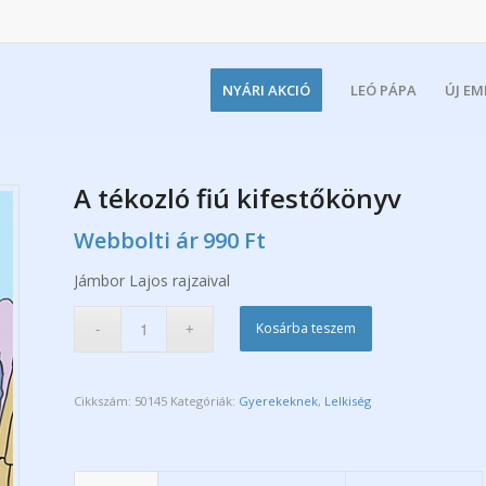
NYÁRI AKCIÓ
LEÓ PÁPA
ÚJ E
A tékozló fiú kifestőkönyv
Webbolti ár
990
Ft
Jámbor Lajos rajzaival
Kosárba teszem
Cikkszám:
50145
Kategóriák:
Gyerekeknek
,
Lelkiség