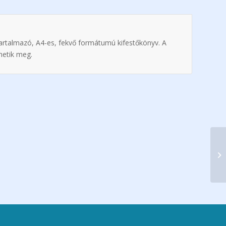
t tartalmazó, A4-es, fekvő formátumú kifestőkönyv. A
hetik meg.