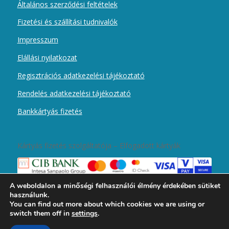
Általános szerződési feltételek
Fizetési és szállítási tudnivalók
Impresszum
Elállási nyilatkozat
Regisztrációs adatkezelési tájékoztató
Rendelés adatkezelési tájékoztató
Bankkártyás fizetés
Kártyás fizetés szolgáltatója – Elfogadott kártyák
A weboldalon a minőségi felhasználói élmény érdekében sütiket
használunk.
You can find out more about which cookies we are using or
switch them off in
settings
.
2019 © Copyright - Magyar Kurír Újember wobbolt -
Enfold Theme by