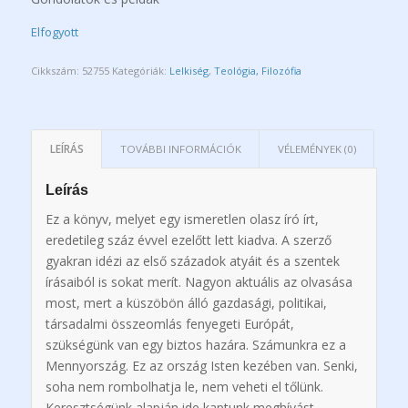
Elfogyott
Cikkszám:
52755
Kategóriák:
Lelkiség
,
Teológia, Filozófia
LEÍRÁS
TOVÁBBI INFORMÁCIÓK
VÉLEMÉNYEK (0)
Leírás
Ez a könyv, melyet egy ismeretlen olasz író írt,
eredetileg száz évvel ezelőtt lett kiadva. A szerző
gyakran idézi az első századok atyáit és a szentek
írásaiból is sokat merít. Nagyon aktuális az olvasása
most, mert a küszöbön álló gazdasági, politikai,
társadalmi összeomlás fenyegeti Európát,
szükségünk van egy biztos hazára. Számunkra ez a
Mennyország. Ez az ország Isten kezében van. Senki,
soha nem rombolhatja le, nem veheti el tőlünk.
Keresztségünk alapján ide kaptunk meghívást.