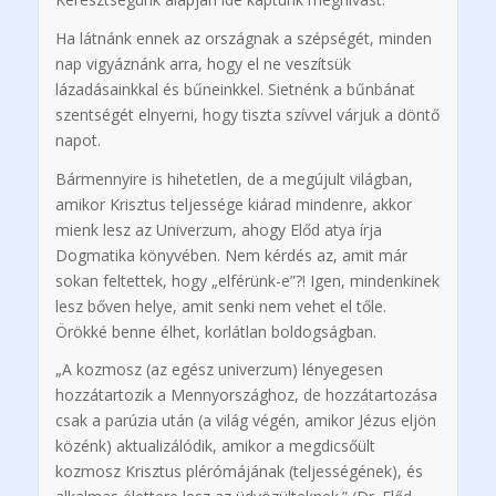
Ha látnánk ennek az országnak a szépségét, minden
nap vigyáznánk arra, hogy el ne veszítsük
lázadásainkkal és bűneinkkel. Sietnénk a bűnbánat
szentségét elnyerni, hogy tiszta szívvel várjuk a döntő
napot.
Bármennyire is hihetetlen, de a megújult világban,
amikor Krisztus teljessége kiárad mindenre, akkor
mienk lesz az Univerzum, ahogy Előd atya írja
Dogmatika könyvében. Nem kérdés az, amit már
sokan feltettek, hogy „elférünk-e”?! Igen, mindenkinek
lesz bőven helye, amit senki nem vehet el tőle.
Örökké benne élhet, korlátlan boldogságban.
„A kozmosz (az egész univerzum) lényegesen
hozzátartozik a Mennyországhoz, de hozzátartozása
csak a parúzia után (a világ végén, amikor Jézus eljön
közénk) aktualizálódik, amikor a megdicsőült
kozmosz Krisztus plérómájának (teljességének), és