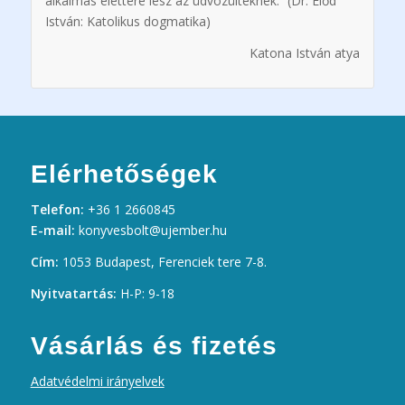
alkalmas élettere lesz az üdvözülteknek.” (Dr. Előd
István: Katolikus dogmatika)
Katona István atya
Elérhetőségek
Telefon:
+36 1 2660845
E-mail:
konyvesbolt@ujember.hu
Cím:
1053 Budapest, Ferenciek tere 7-8.
Nyitvatartás:
H-P: 9-18
Vásárlás és fizetés
Adatvédelmi irányelvek