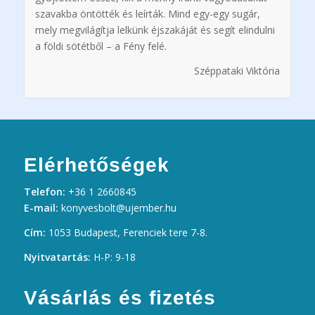
szavakba öntötték és leírták. Mind egy-egy sugár,
mely megvilágítja lelkünk éjszakáját és segít elindulni
a földi sötétből – a Fény felé.
Széppataki Viktória
Elérhetőségek
Telefon:
+36 1 2660845
E-mail:
konyvesbolt@ujember.hu
Cím:
1053 Budapest, Ferenciek tere 7-8.
Nyitvatartás:
H-P: 9-18
Vásárlás és fizetés