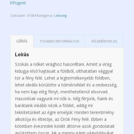
Elfogyott
Cikkszám:
51504
Kategória:
Lelkiség
LEÍRÁS
TOVÁBBI INFORMÁCIÓK
VÉLEMÉNYEK (0)
Leírás
Szokás a nőket virághoz hasonlítani. Amint a virág
kidugja első hajtásait a földből, olthatatlan vággyal
tör a fény felé. Lehet a legtermékenyebb földben,
lehet ideális körülötte a hőmérséklet és a nedvesség,
ha nem kap elég fényt, menthetetlenül elsorvad.
Hasonlóak vagyunk mi nők is. Míg férjünk, fiaink és
barátaink inkább nézik a földet, addig mi
tekintetünket az égre emeljük: minden teremtmény
alkotója és éltetője, az Örök Fény felé. Ebben a
kötetben évezredek ködét áttörve azok gondolatait
gyűjtöttem össze, kik a menny iránti vágyódásukat