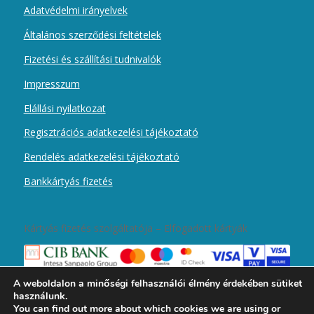
Adatvédelmi irányelvek
Általános szerződési feltételek
Fizetési és szállítási tudnivalók
Impresszum
Elállási nyilatkozat
Regisztrációs adatkezelési tájékoztató
Rendelés adatkezelési tájékoztató
Bankkártyás fizetés
Kártyás fizetés szolgáltatója – Elfogadott kártyák
A weboldalon a minőségi felhasználói élmény érdekében sütiket
használunk.
You can find out more about which cookies we are using or