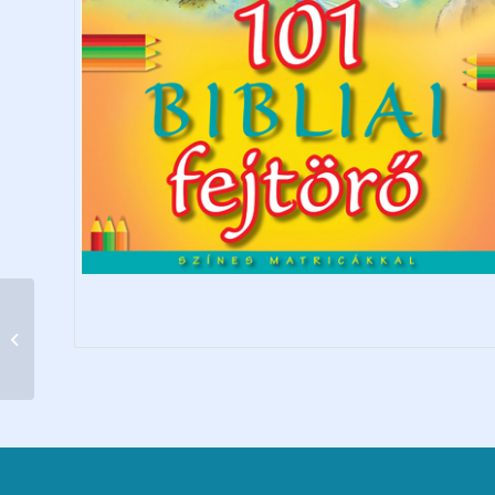
Az élő Isten prófétái-
Illés útján