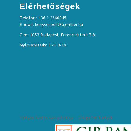
Elérhetőségek
Telefon:
+36 1 2660845
E-mail:
konyvesbolt@ujember.hu
Cím:
1053 Budapest, Ferenciek tere 7-8.
Nyitvatartás:
H-P: 9-18
Kártyás fizetés szolgáltatója – Elfogadott kártyák