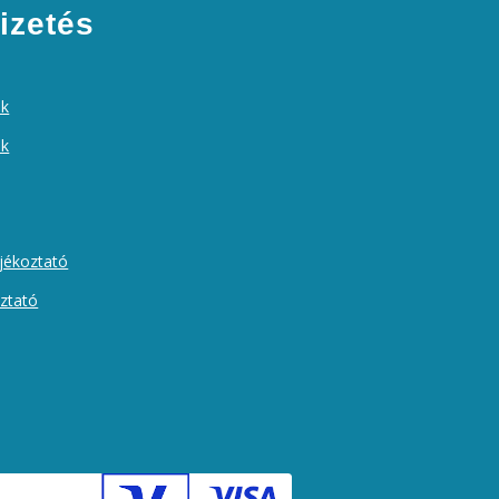
izetés
ek
ók
ájékoztató
oztató