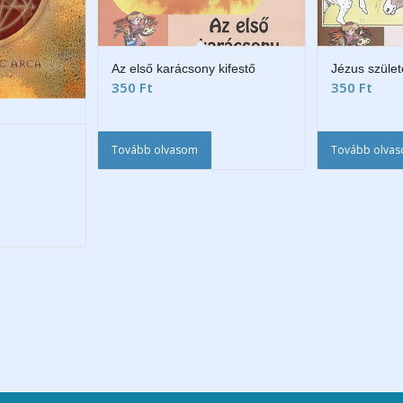
Az első karácsony kifestő
Jézus szület
350
Ft
350
Ft
Tovább olvasom
Tovább olva