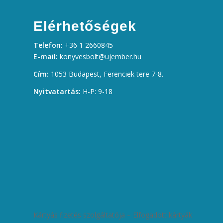
Elérhetőségek
Telefon:
+36 1 2660845
E-mail:
konyvesbolt@ujember.hu
Cím:
1053 Budapest, Ferenciek tere 7-8.
Nyitvatartás:
H-P: 9-18
Kártyás fizetés szolgáltatója – Elfogadott kártyák