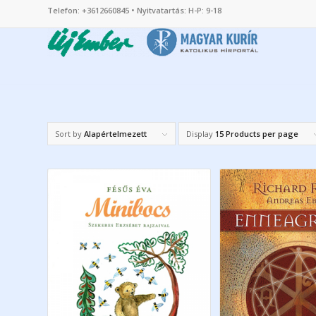
Telefon: +3612660845 • Nyitvatartás: H-P: 9-18
Sort by
Alapértelmezett
Display
15 Products per page