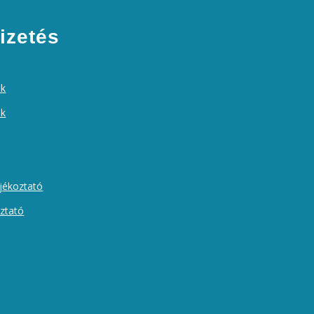
izetés
ek
ók
ájékoztató
oztató