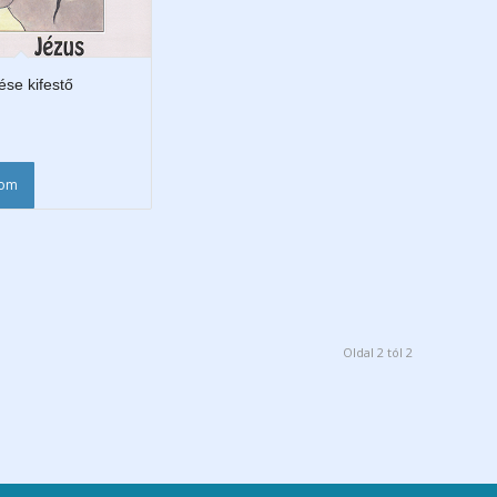
ése kifestő
som
Oldal 2 tól 2