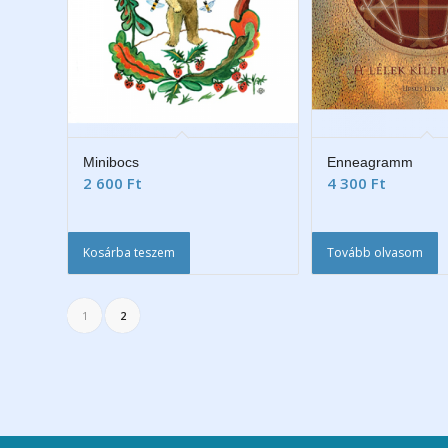
Minibocs
Enneagramm
2 600
Ft
4 300
Ft
Kosárba teszem
Tovább olvasom
1
2