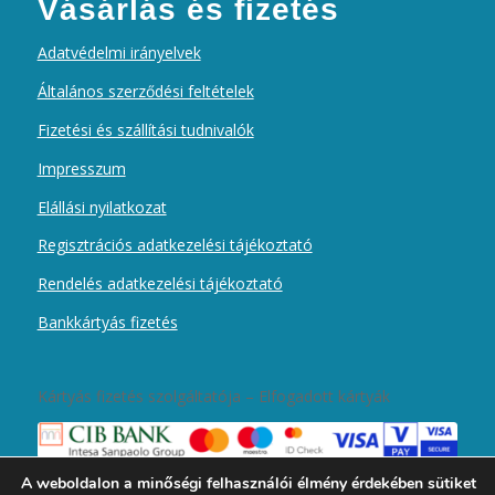
Vásárlás és fizetés
Adatvédelmi irányelvek
Általános szerződési feltételek
Fizetési és szállítási tudnivalók
Impresszum
Elállási nyilatkozat
Regisztrációs adatkezelési tájékoztató
Rendelés adatkezelési tájékoztató
Bankkártyás fizetés
Kártyás fizetés szolgáltatója – Elfogadott kártyák
A weboldalon a minőségi felhasználói élmény érdekében sütiket