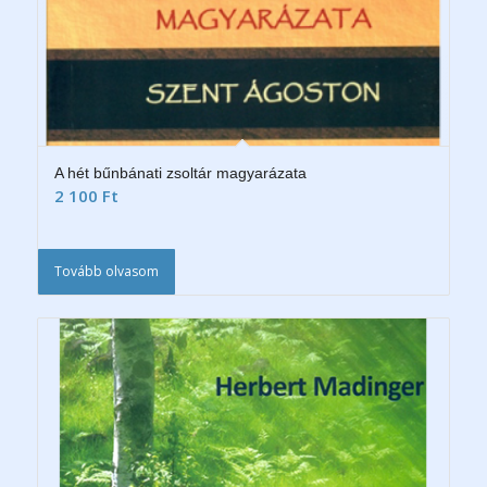
A hét bűnbánati zsoltár magyarázata
2 100
Ft
Tovább olvasom