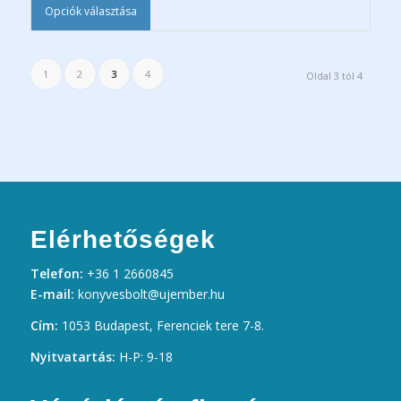
Opciók választása
1
2
3
4
Oldal 3 tól 4
Elérhetőségek
Telefon:
+36 1 2660845
E-mail:
konyvesbolt@ujember.hu
Cím:
1053 Budapest, Ferenciek tere 7-8.
Nyitvatartás:
H-P: 9-18