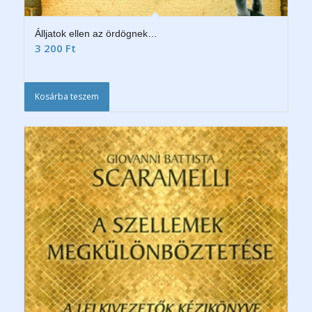
Álljatok ellen az ördögnek…
3 200
Ft
Kosárba teszem