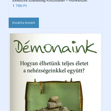
Eloldozva szabadság Krisztusban – munkafüzet
1 700
Ft
Kosárba teszem