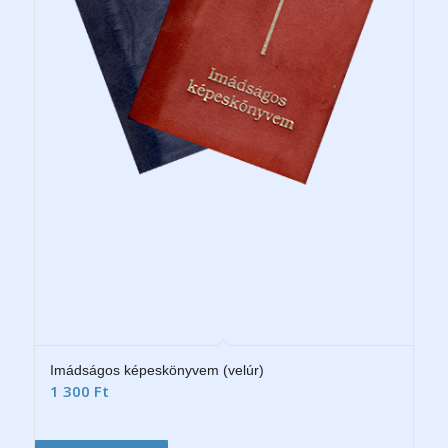
Imádságos képeskönyvem (velúr)
1 300
Ft