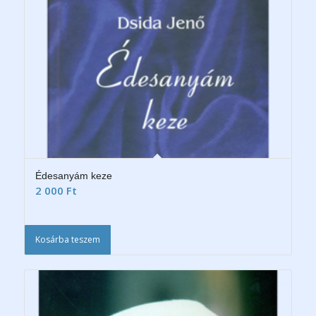
Édesanyám keze
2 000
Ft
Kosárba teszem