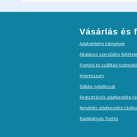
Vásárlás és f
Adatvédelmi irányelvek
Általános szerződési feltétel
Fizetési és szállítási tudnival
Impresszum
Elállási nyilatkozat
Regisztrációs adatkezelési t
Rendelés adatkezelési tájék
Bankkártyás fizetés