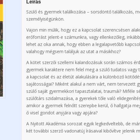
Leírás
Szülő és gyermek találkozása – sorsdöntő találkozás, m
személyiségünkön.
Vajon min múlik, hogy ez a kapcsolat szerencsésen alak
erőforrást jelent-e számunkra, vagy ellenkezőleg, inkább
lehet az oka annak, hogy ebben a legalapvetőbb kapcsol
valahogy mégsem találjuk az utat a másikhoz?
A kötet szerzői szellemi kalandozásuk során számos érd
gyermek karaktere nem felel meg a szülő tudatos vagy
a kapcsolat és az életút alakulására a különböző kötődés
sajátosságai? Miként alakul a nem várt, nem tervezett
szülő saját gyermekkori tapasztalatai, traumái? Miféle 
szülőtárs szidalmazása, a gyerekek tőle való elidegeníté
amikor a gyermek felnőtt szerepbe kerül, ő hallgatja me
ő visel gondot anyjára vagy apjára?
A Nyitott Akadémia sorozat egyik legkedveltebb, de má
két további szerző vadonatúj írásaival kibővítve jelenik m