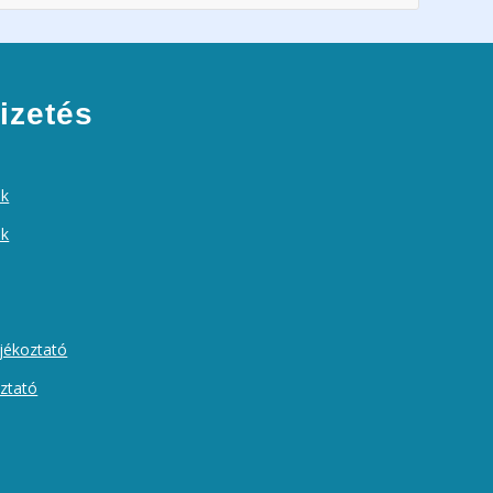
izetés
ek
ók
ájékoztató
oztató