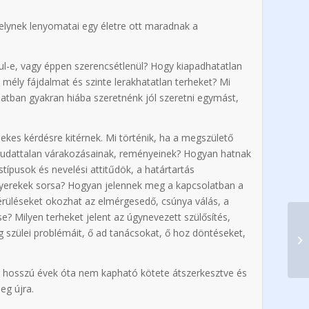
elynek lenyomatai egy életre ott maradnak a
ul-e, vagy éppen szerencsétlenül? Hogy kiapadhatatlan
 mély fájdalmat és szinte lerakhatatlan terheket? Mi
atban gyakran hiába szeretnénk jól szeretni egymást,
ekes kérdésre kitérnek. Mi történik, ha a megszülető
 tudattalan várakozásainak, reményeinek? Hogyan hatnak
típusok és nevelési attitűdök, a határtartás
 gyerekek sorsa? Hogyan jelennek meg a kapcsolatban a
sérüléseket okozhat az elmérgesedő, csúnya válás, a
se? Milyen terheket jelent az úgynevezett szülősítés,
g szülei problémáit, ő ad tanácsokat, ő hoz döntéseket,
r hosszú évek óta nem kapható kötete átszerkesztve és
eg újra.