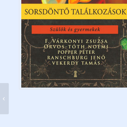
Óvodások Bibliája