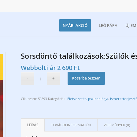
NYÁRI AKCIÓ
LEÓ PÁPA
ÚJ E
Sorsdöntő találkozások:Szülők 
Webbolti ár
2 690
Ft
Kosárba teszem
Cikkszám:
50893
Kategóriák:
Életvezetés, pszichológia
,
Ismeretterjesz
LEÍRÁS
TOVÁBBI INFORMÁCIÓK
VÉLEMÉNYEK (0)