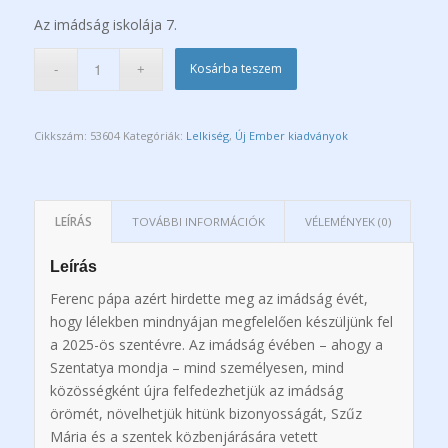
Az imádság iskolája 7.
Kosárba teszem
Cikkszám:
53604
Kategóriák:
Lelkiség
,
Új Ember kiadványok
LEÍRÁS
TOVÁBBI INFORMÁCIÓK
VÉLEMÉNYEK (0)
Leírás
Ferenc pápa azért hirdette meg az imádság évét,
hogy lélekben mindnyájan megfelelően készüljünk fel
a 2025-ös szentévre. Az imádság évében – ahogy a
Szentatya mondja – mind személyesen, mind
közösségként újra felfedezhetjük az imádság
örömét, növelhetjük hitünk bizonyosságát, Szűz
Mária és a szentek közbenjárására vetett