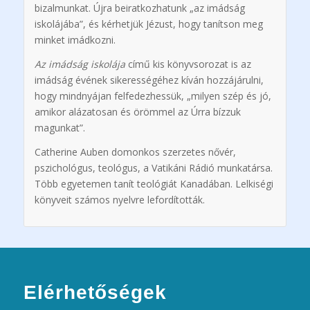
bizalmunkat. Újra beiratkozhatunk „az imádság
iskolájába”, és kérhetjük Jézust, hogy tanítson meg
minket imádkozni.
Az imádság iskolája
című kis könyvsorozat is az
imádság évének sikerességéhez kíván hozzájárulni,
hogy mindnyájan felfedezhessük, „milyen szép és jó,
amikor alázatosan és örömmel az Úrra bízzuk
magunkat”.
Catherine Auben domonkos szerzetes nővér,
pszichológus, teológus, a Vatikáni Rádió munkatársa.
Több egyetemen tanít teológiát Kanadában. Lelkiségi
könyveit számos nyelvre lefordították.
Elérhetőségek