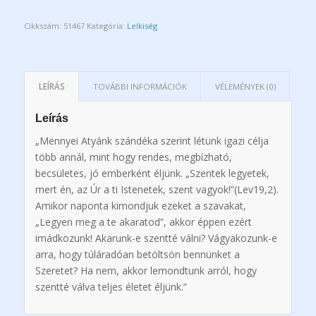
Cikkszám:
51467
Kategória:
Lelkiség
LEÍRÁS
TOVÁBBI INFORMÁCIÓK
VÉLEMÉNYEK (0)
Leírás
„Mennyei Atyánk szándéka szerint létünk igazi célja
több annál, mint hogy rendes, megbízható,
becsületes, jó emberként éljünk. „Szentek legyetek,
mert én, az Úr a ti Istenetek, szent vagyok!”(Lev19,2).
Amikor naponta kimondjuk ezeket a szavakat,
„Legyen meg a te akaratod”, akkor éppen ezért
imádkozunk! Akarunk-e szentté válni? Vágyakozunk-e
arra, hogy túláradóan betöltsön bennünket a
Szeretet? Ha nem, akkor lemondtunk arról, hogy
szentté válva teljes életet éljünk.”