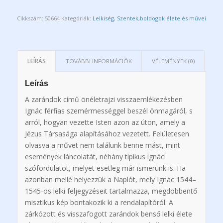
Cikkszám:
50664
Kategóriák:
Lelkiség
,
Szentek,boldogok élete és művei
LEÍRÁS
TOVÁBBI INFORMÁCIÓK
VÉLEMÉNYEK (0)
Leírás
A zarándok című önéletrajzi visszaemlékezésben
Ignác férfias szemérmességgel beszél önmagáról, s
arról, hogyan vezette Isten azon az úton, amely a
Jézus Társasága alapításához vezetett. Felületesen
olvasva a művet nem találunk benne mást, mint
események láncolatát, néhány tipikus ignáci
szófordulatot, melyet esetleg már ismerünk is. Ha
azonban mellé helyezzük a Naplót, mely Ignác 1544–
1545-ös lelki feljegyzéseit tartalmazza, megdöbbentő
misztikus kép bontakozik ki a rendalapítóról. A
zárkózott és visszafogott zarándok benső lelki élete