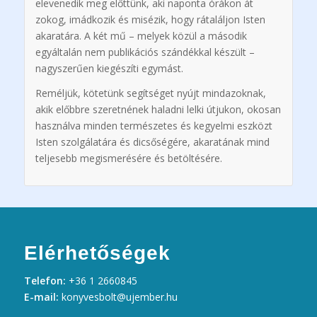
elevenedik meg előttünk, aki naponta órákon át
zokog, imádkozik és misézik, hogy rátaláljon Isten
akaratára. A két mű – melyek közül a második
egyáltalán nem publikációs szándékkal készült –
nagyszerűen kiegészíti egymást.
Reméljük, kötetünk segítséget nyújt mindazoknak,
akik előbbre szeretnének haladni lelki útjukon, okosan
használva minden természetes és kegyelmi eszközt
Isten szolgálatára és dicsőségére, akaratának mind
teljesebb megismerésére és betöltésére.
Elérhetőségek
Telefon:
+36 1 2660845
E-mail:
konyvesbolt@ujember.hu