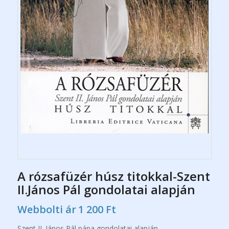
A rózsafüzér húsz titokkal-Szent
II.János Pál gondolatai alapján
Webbolti ár
1 200
Ft
Szent II. János Pál pápa gondolatai alapján