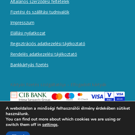
Általános szerződési feltételek
Fizetési és szállítási tudnivalók
Impresszum
Elállási nyilatkozat
Regisztrációs adatkezelési tájékoztató
Rendelés adatkezelési tájékoztató
Bankkártyás fizetés
Kártyás fizetés szolgáltatója – Elfogadott kártyák
A weboldalon a minőségi felhasználói élmény érdekében sütiket
használunk.
You can find out more about which cookies we are using or
switch them off in
settings
.
2019 © Copyright - Magyar Kurír Újember wobbolt -
Enfold Theme by