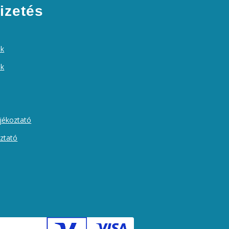
izetés
ek
ók
ájékoztató
oztató