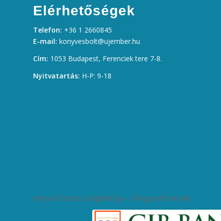
Elérhetőségek
Telefon:
+36 1 2660845
E-mail:
konyvesbolt@ujember.hu
Cím:
1053 Budapest, Ferenciek tere 7-8.
Nyitvatartás:
H-P: 9-18
Kártyás fizetés szolgáltatója – Elfogadott kártyák