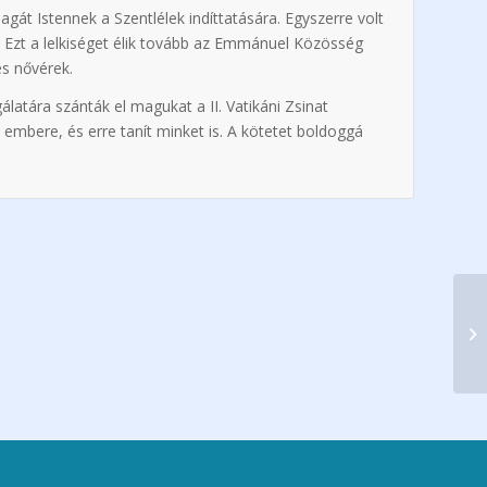
át Istennek a Szentlélek indíttatására. Egyszerre volt
 Ezt a lelkiséget élik tovább az Emmánuel Közösség
és nővérek.
atára szánták el magukat a II. Vatikáni Zsinat
 embere, és erre tanít minket is. A kötetet boldoggá