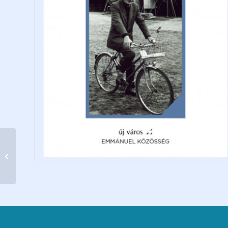
Útravaló a ballagási
tarisznyába