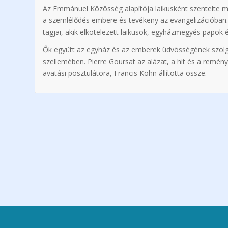
Az Emmánuel Közösség alapítója laikusként szentelte mag
a szemlélődés embere és tevékeny az evangelizációban.
tagjai, akik elkötelezett laikusok, egyházmegyés papok 
Ők együtt az egyház és az emberek üdvösségének szolgál
szellemében. Pierre Goursat az alázat, a hit és a remény
avatási posztulátora, Francis Kohn állította össze.