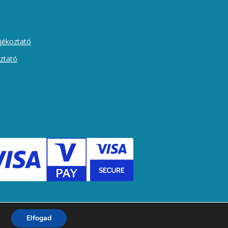
ájékoztató
oztató
Elfogad