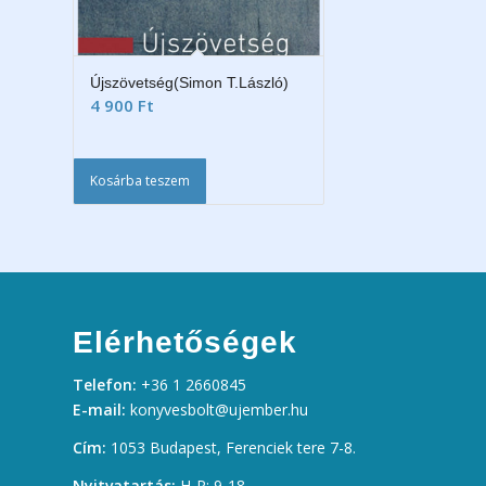
Újszövetség(Simon T.László)
4 900
Ft
Kosárba teszem
Elérhetőségek
Telefon:
+36 1 2660845
E-mail:
konyvesbolt@ujember.hu
Cím:
1053 Budapest, Ferenciek tere 7-8.
Nyitvatartás:
H-P: 9-18