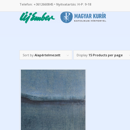
Telefon: +3612660845 • Nyitvatartás: H-P: 9-18
Sort by
Alapértelmezett
Display
15 Products per page