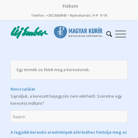
Fiókom
Telefon: +3612660845 • Nyitvatartás: H-P: 9-18
Egy termék se felelt meg a keresésnek.
Nincs találat
Sajnáljuk, a keresett bejegyzés nem elérhető. Szeretne egy
keresést indítani?
A legjobb keresési eredmények eléréséhez fontolja meg az