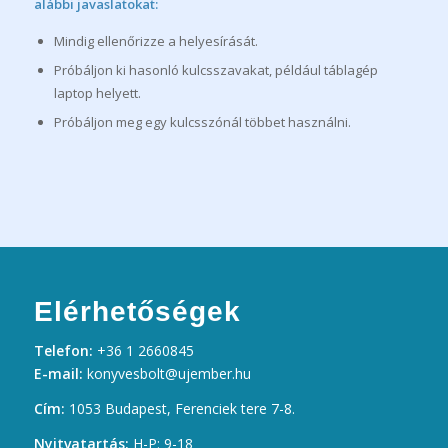
alábbi javaslatokat:
Mindig ellenőrizze a helyesírását.
Próbáljon ki hasonló kulcsszavakat, például táblagép
laptop helyett.
Próbáljon meg egy kulcsszónál többet használni.
Elérhetőségek
Telefon:
+36 1 2660845
E-mail:
konyvesbolt@ujember.hu
Cím:
1053 Budapest, Ferenciek tere 7-8.
Nyitvatartás:
H-P: 9-18