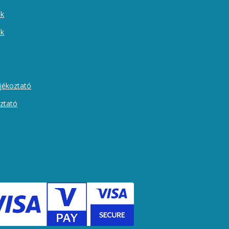
ek
ók
ájékoztató
oztató