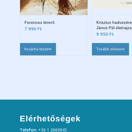
Ferences térerő
Krisztus hadvezére 
János Pál életrajza
7 990
Ft
9 950
Ft
Kosárba teszem
Tovább olvasom
Elérhetőségek
Telefon:
+36 1 2660845