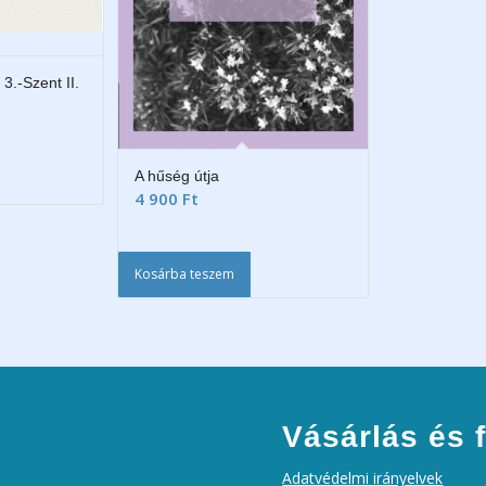
3.-Szent II.
A hűség útja
4 900
Ft
Kosárba teszem
Vásárlás és f
Adatvédelmi irányelvek