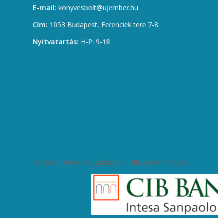
E-mail:
konyvesbolt@ujember.hu
Cím:
1053 Budapest, Ferenciek tere 7-8.
Nyitvatartás:
H-P: 9-18
Kártyás fizetés szolgáltatója – Elfogadott kártyák