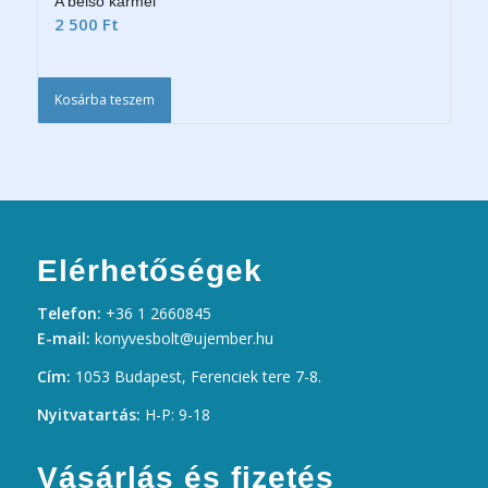
A belső kármel
2 500
Ft
Kosárba teszem
Elérhetőségek
Telefon:
+36 1 2660845
E-mail:
konyvesbolt@ujember.hu
Cím:
1053 Budapest, Ferenciek tere 7-8.
Nyitvatartás:
H-P: 9-18
Vásárlás és fizetés