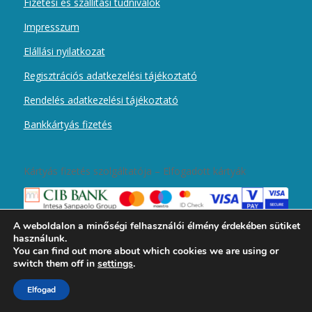
Fizetési és szállítási tudnivalók
Impresszum
Elállási nyilatkozat
Regisztrációs adatkezelési tájékoztató
Rendelés adatkezelési tájékoztató
Bankkártyás fizetés
Kártyás fizetés szolgáltatója – Elfogadott kártyák
A weboldalon a minőségi felhasználói élmény érdekében sütiket
használunk.
You can find out more about which cookies we are using or
switch them off in
settings
.
2019 © Copyright - Magyar Kurír Újember wobbolt -
Enfold Theme by
Elfogad
Kriesi