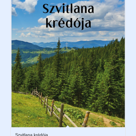
Szvitlana krédója