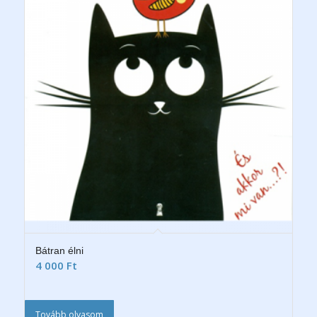
Bátran élni
4 000
Ft
Tovább olvasom