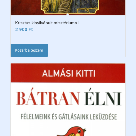
Krisztus kinyilvánult misztériuma I.
2 900
Ft
Kosárba teszem