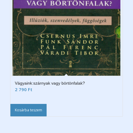
Vágyaink:szárnyak vagy börtönfalak?
2 790
Ft
Kosárba teszem