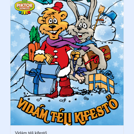
Vidám téli kifestő