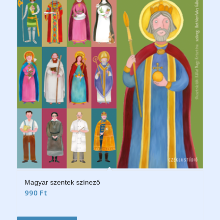
Magyar szentek színező
990
Ft