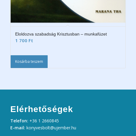
Eloldozva szabadság Krisztusban – munkafüzet
1 700
Ft
Kosárba teszem
Elérhetőségek
Telefon:
+36 1 2660845
E-mail:
konyvesbolt@ujember.hu