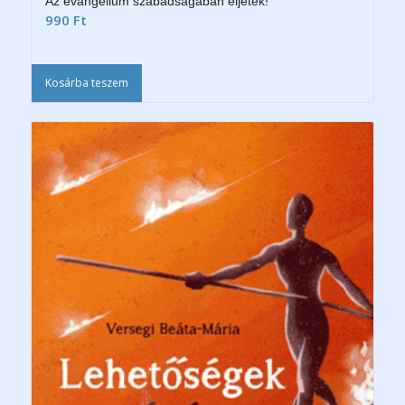
Az evangélium szabadságában éljetek!
990
Ft
Kosárba teszem