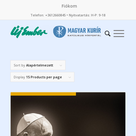
Fiókom
Telefon: +3612660845 • Nyitvatartás: H-P: 9-18
Sort by
Alapértelmezett
Display
15 Products per page