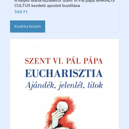
A helyes Mária-tiszteletről Szent VI.Pál pápa MARIALIS
CULTUS kezdetű apostoli buzdítása
500
Ft
Kosárba teszem