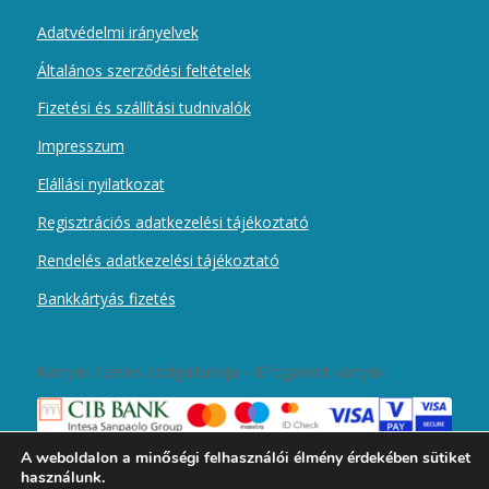
Adatvédelmi irányelvek
Általános szerződési feltételek
Fizetési és szállítási tudnivalók
Impresszum
Elállási nyilatkozat
Regisztrációs adatkezelési tájékoztató
Rendelés adatkezelési tájékoztató
Bankkártyás fizetés
Kártyás fizetés szolgáltatója – Elfogadott kártyák
A weboldalon a minőségi felhasználói élmény érdekében sütiket
használunk.