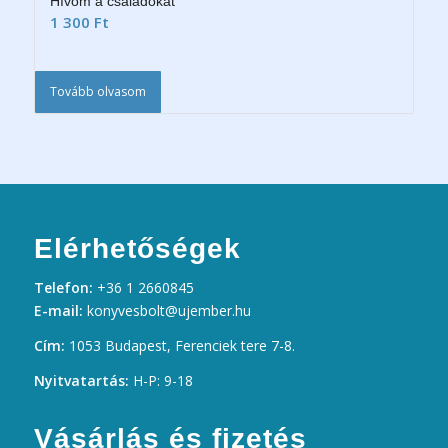
Hívom a családokat
1 300
Ft
Tovább olvasom
Elérhetőségek
Telefon:
+36 1 2660845
E-mail:
konyvesbolt@ujember.hu
Cím:
1053 Budapest, Ferenciek tere 7-8.
Nyitvatartás:
H-P: 9-18
Vásárlás és fizetés