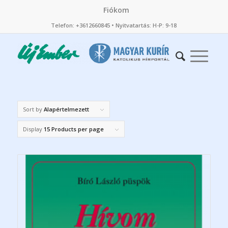
Fiókom
Telefon: +3612660845 • Nyitvatartás: H-P: 9-18
Sort by
Alapértelmezett
Display
15 Products per page