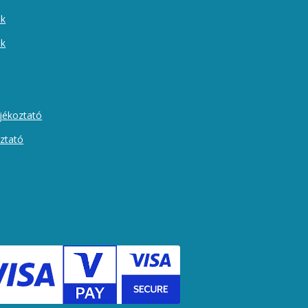
ek
ók
ájékoztató
oztató