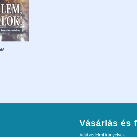
k!
Vásárlás és f
Adatvédelmi irányelvek