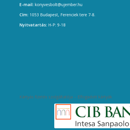
E-mail:
konyvesbolt@ujember.hu
Cím:
1053 Budapest, Ferenciek tere 7-8.
Nyitvatartás:
H-P: 9-18
Kártyás fizetés szolgáltatója – Elfogadott kártyák