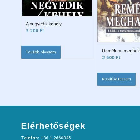
A negyedik kehely
3 200
Ft
Remélem, meghalo
Tovább olvasom
2 600
Ft
Kosárba teszem
Elérhetőségek
Telefon:
+36 1 2660845