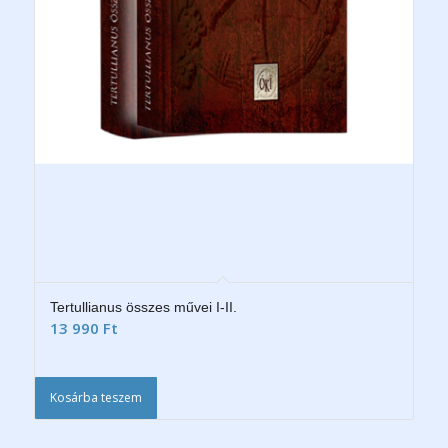
Tertullianus összes művei I-II.
13 990
Ft
Kosárba teszem