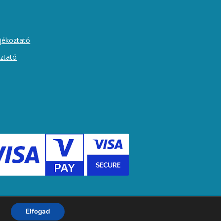
ájékoztató
oztató
Elfogad