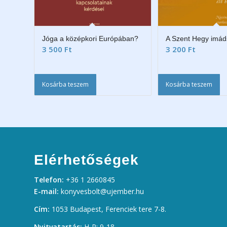
Jóga a középkori Európában?
A Szent Hegy imá
3 500
Ft
3 200
Ft
Kosárba teszem
Kosárba teszem
Elérhetőségek
Telefon:
+36 1 2660845
E-mail:
konyvesbolt@ujember.hu
Cím:
1053 Budapest, Ferenciek tere 7-8.
Nyitvatartás:
H-P: 9-18