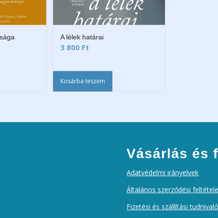
dsága
A lélek határai
3 800
Ft
Kosárba teszem
Vásárlás és f
Adatvédelmi irányelvek
Általános szerződési feltétel
Fizetési és szállítási tudnival