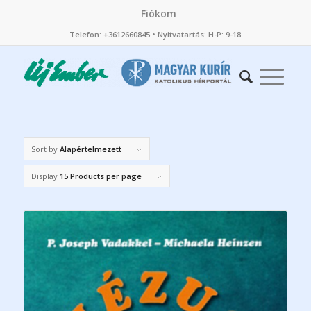
Fiókom
Telefon: +3612660845 • Nyitvatartás: H-P: 9-18
Sort by
Alapértelmezett
Display
15 Products per page