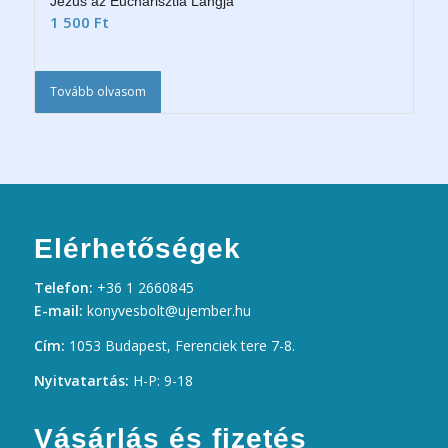
Jézus az Eucharisztia Lángja
1 500
Ft
Tovább olvasom
Elérhetőségek
Telefon:
+36 1 2660845
E-mail:
konyvesbolt@ujember.hu
Cím:
1053 Budapest, Ferenciek tere 7-8.
Nyitvatartás:
H-P: 9-18
Vásárlás és fizetés