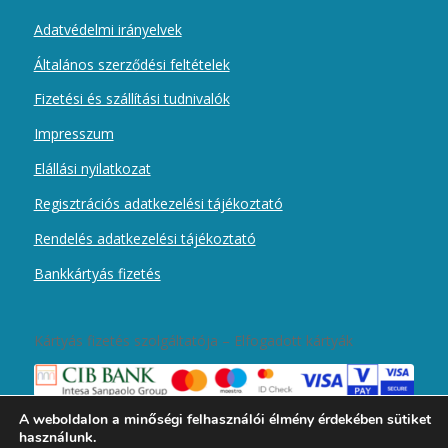
Adatvédelmi irányelvek
Általános szerződési feltételek
Fizetési és szállítási tudnivalók
Impresszum
Elállási nyilatkozat
Regisztrációs adatkezelési tájékoztató
Rendelés adatkezelési tájékoztató
Bankkártyás fizetés
Kártyás fizetés szolgáltatója – Elfogadott kártyák
A weboldalon a minőségi felhasználói élmény érdekében sütiket
használunk.