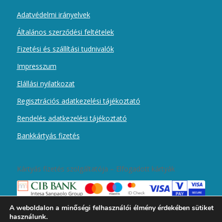
Adatvédelmi irányelvek
Általános szerződési feltételek
Fizetési és szállítási tudnivalók
Impresszum
Elállási nyilatkozat
Regisztrációs adatkezelési tájékoztató
Rendelés adatkezelési tájékoztató
Bankkártyás fizetés
Kártyás fizetés szolgáltatója – Elfogadott kártyák
A weboldalon a minőségi felhasználói élmény érdekében sütiket
használunk.