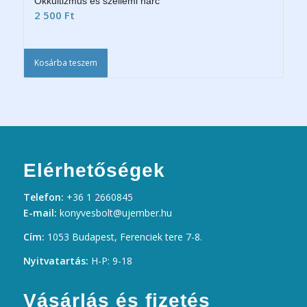
Okkultizmus és szellemi harc
2 500
Ft
Kosárba teszem
Elérhetőségek
Telefon:
+36 1 2660845
E-mail:
konyvesbolt@ujember.hu
Cím:
1053 Budapest, Ferenciek tere 7-8.
Nyitvatartás:
H-P: 9-18
Vásárlás és fizetés