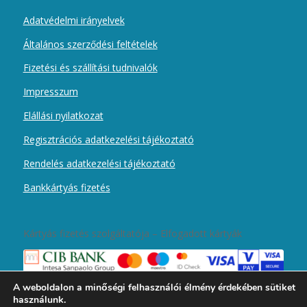
Adatvédelmi irányelvek
Általános szerződési feltételek
Fizetési és szállítási tudnivalók
Impresszum
Elállási nyilatkozat
Regisztrációs adatkezelési tájékoztató
Rendelés adatkezelési tájékoztató
Bankkártyás fizetés
Kártyás fizetés szolgáltatója – Elfogadott kártyák
A weboldalon a minőségi felhasználói élmény érdekében sütiket
használunk.