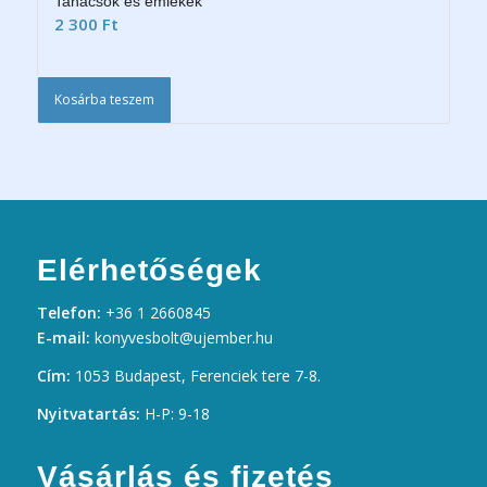
Tanácsok és emlékek
2 300
Ft
Kosárba teszem
Elérhetőségek
Telefon:
+36 1 2660845
E-mail:
konyvesbolt@ujember.hu
Cím:
1053 Budapest, Ferenciek tere 7-8.
Nyitvatartás:
H-P: 9-18
Vásárlás és fizetés