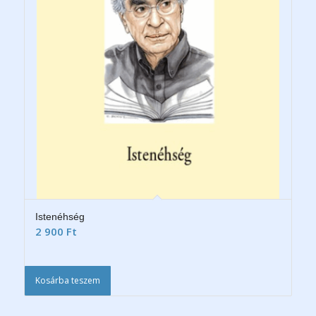
Istenéhség
2 900
Ft
Kosárba teszem