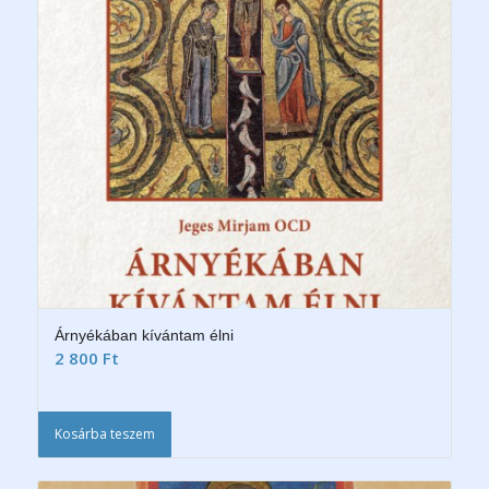
Árnyékában kívántam élni
2 800
Ft
Kosárba teszem