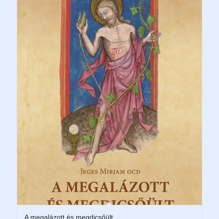
A megalázott és megdicsőült