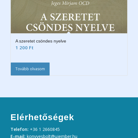
A szeretet csöndes nyelve
1 200
Ft
Tovább olvasom
Elérhetőségek
Telefon:
+36 1 2660845
E-mail:
konyvesbolt@ujember.hu