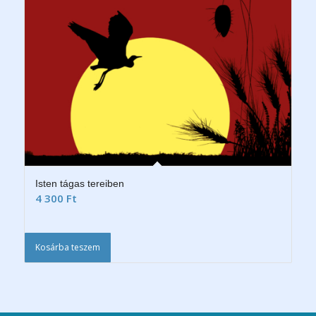
Isten tágas tereiben
4 300
Ft
Kosárba teszem