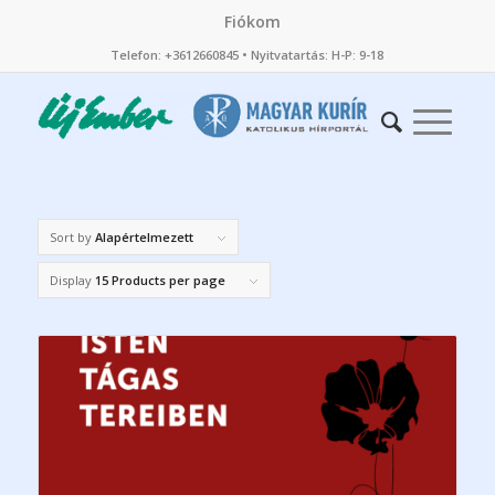
Fiókom
Telefon: +3612660845 • Nyitvatartás: H-P: 9-18
Sort by
Alapértelmezett
Display
15 Products per page