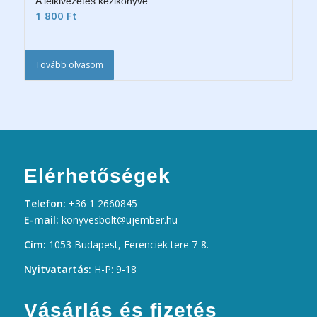
A lelkivezetés kézikönyve
1 800
Ft
Tovább olvasom
Elérhetőségek
Telefon:
+36 1 2660845
E-mail:
konyvesbolt@ujember.hu
Cím:
1053 Budapest, Ferenciek tere 7-8.
Nyitvatartás:
H-P: 9-18
Vásárlás és fizetés