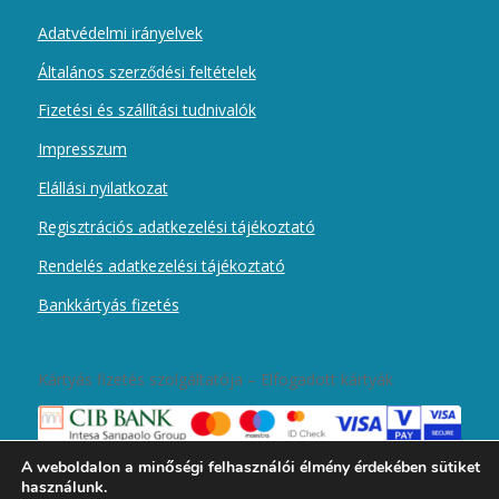
Adatvédelmi irányelvek
Általános szerződési feltételek
Fizetési és szállítási tudnivalók
Impresszum
Elállási nyilatkozat
Regisztrációs adatkezelési tájékoztató
Rendelés adatkezelési tájékoztató
Bankkártyás fizetés
Kártyás fizetés szolgáltatója – Elfogadott kártyák
A weboldalon a minőségi felhasználói élmény érdekében sütiket
használunk.