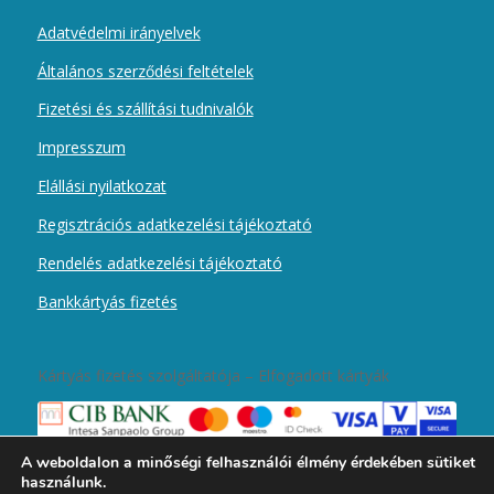
Adatvédelmi irányelvek
Általános szerződési feltételek
Fizetési és szállítási tudnivalók
Impresszum
Elállási nyilatkozat
Regisztrációs adatkezelési tájékoztató
Rendelés adatkezelési tájékoztató
Bankkártyás fizetés
Kártyás fizetés szolgáltatója – Elfogadott kártyák
A weboldalon a minőségi felhasználói élmény érdekében sütiket
használunk.