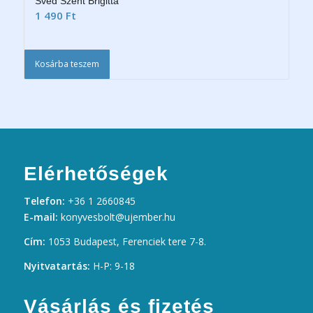
Svéd Szent Brigitta
1 490
Ft
Kosárba teszem
Elérhetőségek
Telefon:
+36 1 2660845
E-mail:
konyvesbolt@ujember.hu
Cím:
1053 Budapest, Ferenciek tere 7-8.
Nyitvatartás:
H-P: 9-18
Vásárlás és fizetés