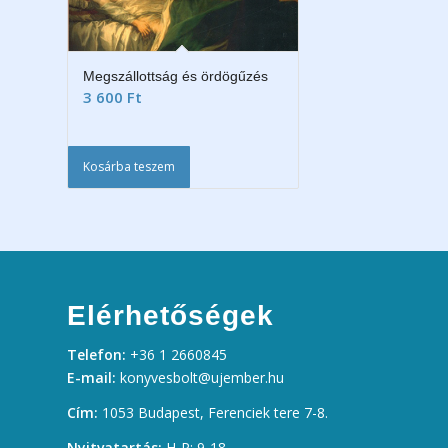
Megszállottság és ördögűzés
3 600
Ft
Kosárba teszem
Elérhetőségek
Telefon:
+36 1 2660845
E-mail:
konyvesbolt@ujember.hu
Cím:
1053 Budapest, Ferenciek tere 7-8.
Nyitvatartás:
H-P: 9-18