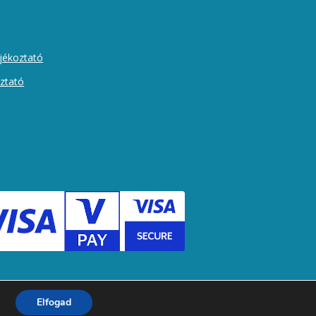
ájékoztató
oztató
Elfogad