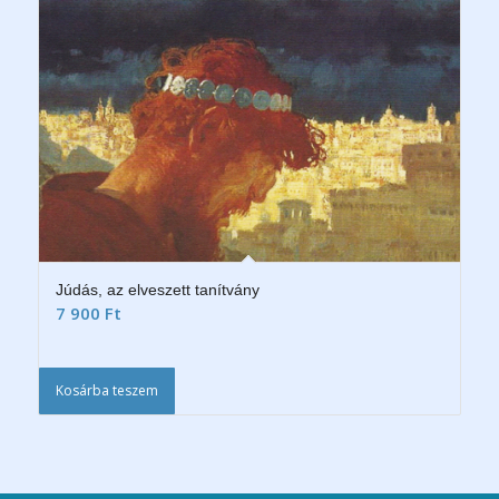
Júdás, az elveszett tanítvány
7 900
Ft
Kosárba teszem