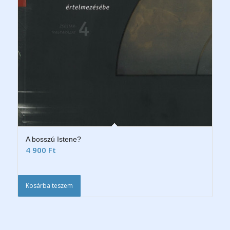
A bosszú Istene?
4 900
Ft
Kosárba teszem