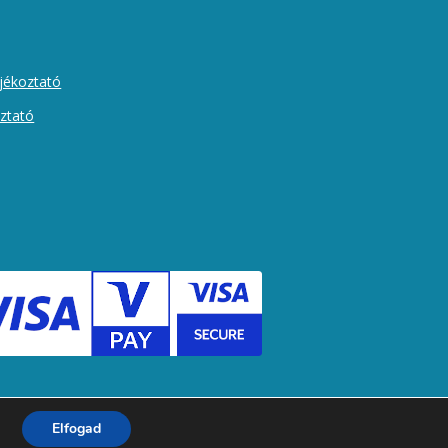
ájékoztató
oztató
Elfogad