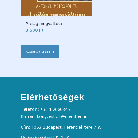
A világ megváltása
3 600
Ft
Kosárba teszem
Elérhetőségek
Telefon:
+36 1 2660845
E-mail:
konyvesbolt@ujember.hu
Cím:
1053 Budapest, Ferenciek tere 7-8.
Nyitvatartás:
H-P: 9-18