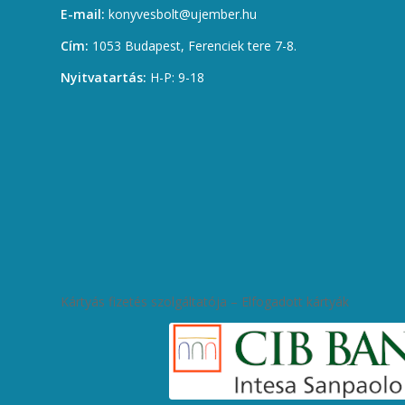
E-mail:
konyvesbolt@ujember.hu
Cím:
1053 Budapest, Ferenciek tere 7-8.
Nyitvatartás:
H-P: 9-18
Kártyás fizetés szolgáltatója – Elfogadott kártyák