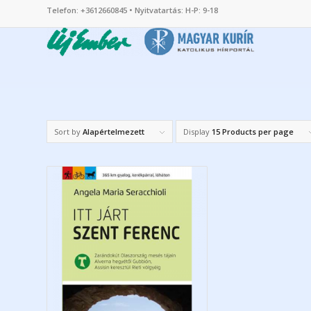
Telefon: +3612660845 • Nyitvatartás: H-P: 9-18
Sort by
Alapértelmezett
Display
15 Products per page