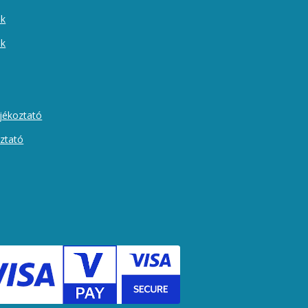
ek
ók
ájékoztató
oztató