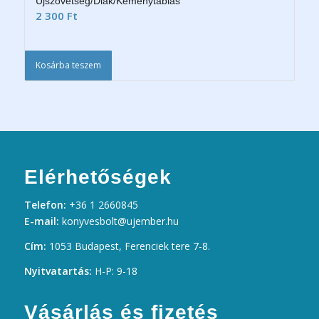
Újszövetség/Diák/Keménytáblás
2 300
Ft
Kosárba teszem
Elérhetőségek
Telefon:
+36 1 2660845
E-mail:
konyvesbolt@ujember.hu
Cím:
1053 Budapest, Ferenciek tere 7-8.
Nyitvatartás:
H-P: 9-18
Vásárlás és fizetés