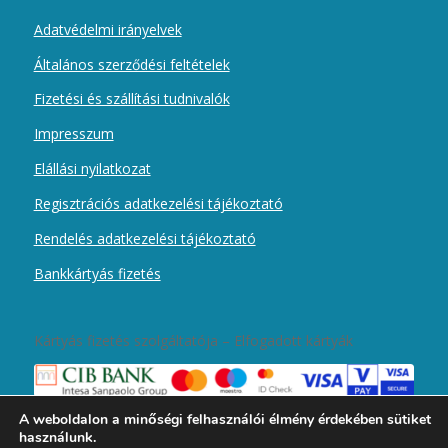
Adatvédelmi irányelvek
Általános szerződési feltételek
Fizetési és szállítási tudnivalók
Impresszum
Elállási nyilatkozat
Regisztrációs adatkezelési tájékoztató
Rendelés adatkezelési tájékoztató
Bankkártyás fizetés
Kártyás fizetés szolgáltatója – Elfogadott kártyák
A weboldalon a minőségi felhasználói élmény érdekében sütiket
használunk.