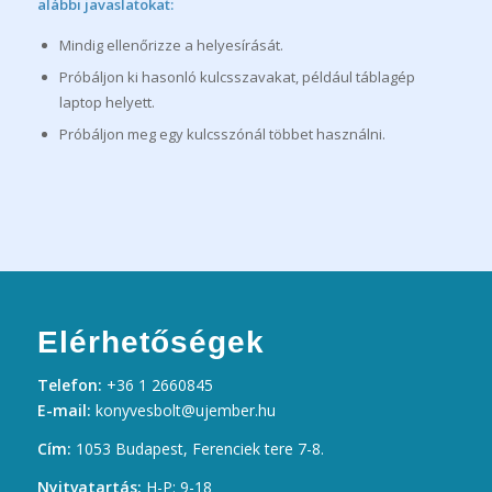
alábbi javaslatokat:
Mindig ellenőrizze a helyesírását.
Próbáljon ki hasonló kulcsszavakat, például táblagép
laptop helyett.
Próbáljon meg egy kulcsszónál többet használni.
Elérhetőségek
Telefon:
+36 1 2660845
E-mail:
konyvesbolt@ujember.hu
Cím:
1053 Budapest, Ferenciek tere 7-8.
Nyitvatartás:
H-P: 9-18