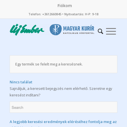
Fiókom
Telefon: +3612660845 • Nyitvatartás: H-P: 9-18
Egy termék se felelt meg a keresésnek.
Nincs találat
Sajnáljuk, a keresett bejegyzés nem elérhető. Szeretne egy
keresést indítani?
A legjobb keresési eredmények eléréséhez fontolja meg az