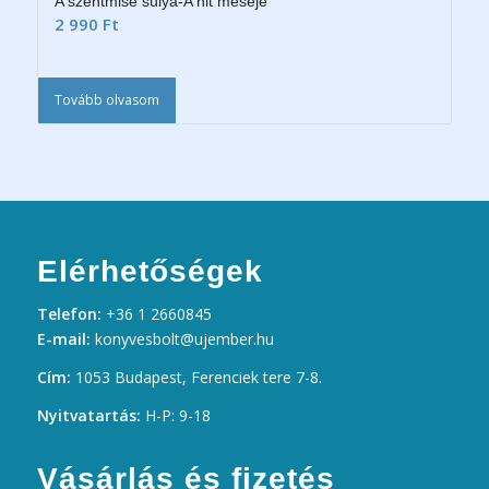
A szentmise súlya-A hit meséje
2 990
Ft
Tovább olvasom
Elérhetőségek
Telefon:
+36 1 2660845
E-mail:
konyvesbolt@ujember.hu
Cím:
1053 Budapest, Ferenciek tere 7-8.
Nyitvatartás:
H-P: 9-18
Vásárlás és fizetés