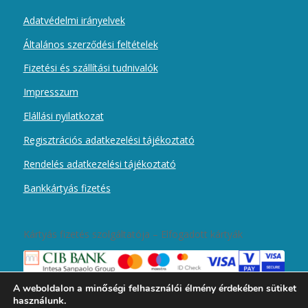
Adatvédelmi irányelvek
Általános szerződési feltételek
Fizetési és szállítási tudnivalók
Impresszum
Elállási nyilatkozat
Regisztrációs adatkezelési tájékoztató
Rendelés adatkezelési tájékoztató
Bankkártyás fizetés
Kártyás fizetés szolgáltatója – Elfogadott kártyák
A weboldalon a minőségi felhasználói élmény érdekében sütiket
használunk.