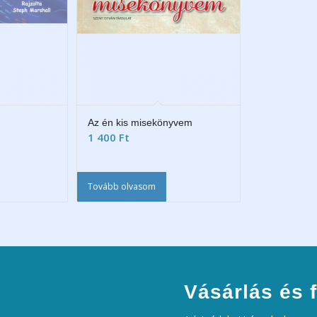
Az én kis misekönyvem
1 400
Ft
Tovább olvasom
Vásárlás és f