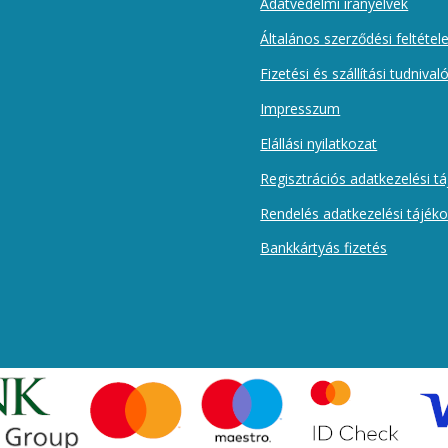
Adatvédelmi irányelvek
Általános szerződési feltétel
Fizetési és szállítási tudnival
Impresszum
Elállási nyilatkozat
Regisztrációs adatkezelési t
Rendelés adatkezelési tájék
Bankkártyás fizetés