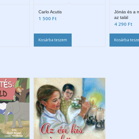
Carlo Acutis
Jónás és a n
az talál
1 500
Ft
4 290
Ft
Kosárba teszem
Kosárba tesz