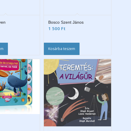
yen
Bosco Szent János
1 500
Ft
em
Kosárba teszem