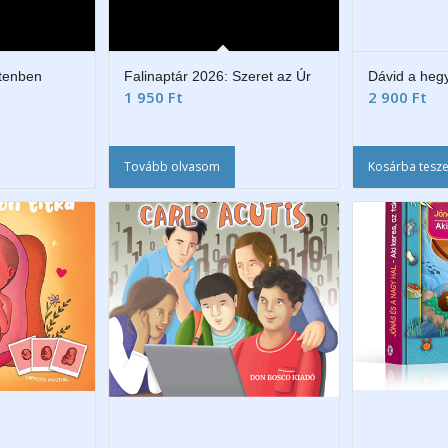
stenben
Falinaptár 2026: Szeret az Úr
Dávid a heg
1 950
Ft
2 900
Ft
Tovább olvasom
Kosárba tesz