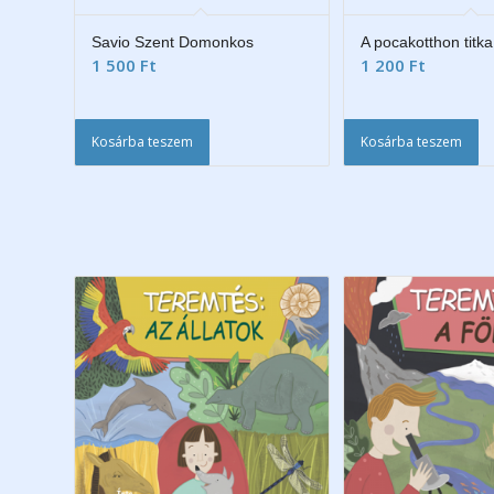
Savio Szent Domonkos
A pocakotthon titka
1 500
Ft
1 200
Ft
Kosárba teszem
Kosárba teszem