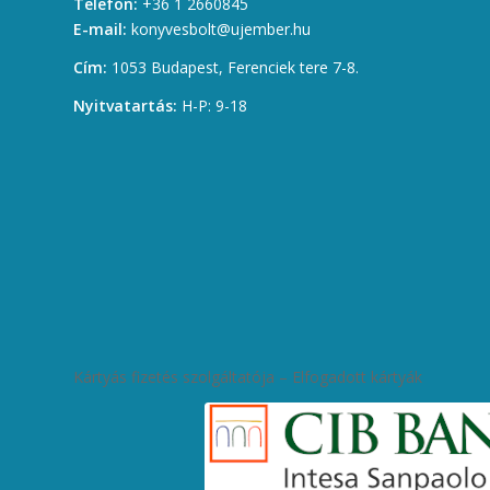
Telefon:
+36 1 2660845
E-mail:
konyvesbolt@ujember.hu
Cím:
1053 Budapest, Ferenciek tere 7-8.
Nyitvatartás:
H-P: 9-18
Kártyás fizetés szolgáltatója – Elfogadott kártyák