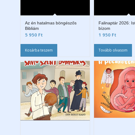
Az én hatalmas böngészős
Falinaptár 2026: I
Bibliám
bízom
5 950
Ft
1 950
Ft
Kosárba teszem
Tovább olvasom