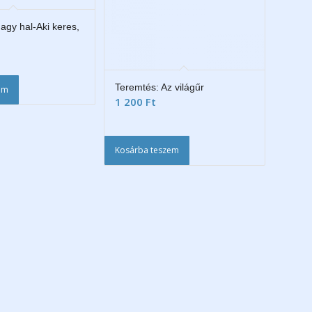
agy hal-Aki keres,
Teremtés: Az világűr
em
1 200
Ft
Kosárba teszem