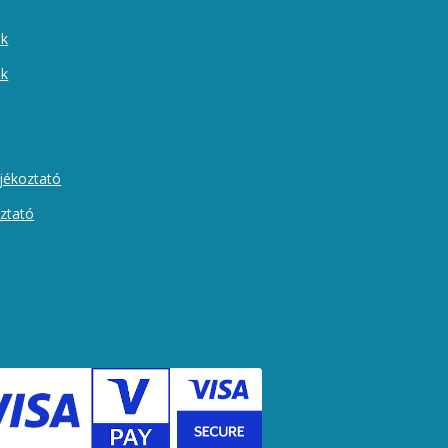
ek
ók
ájékoztató
oztató