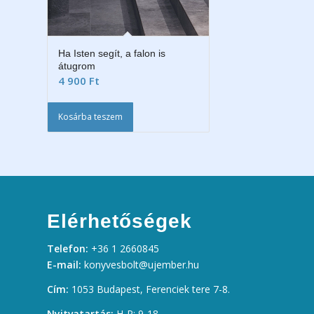
Ha Isten segít, a falon is
átugrom
4 900
Ft
Kosárba teszem
Elérhetőségek
Telefon:
+36 1 2660845
E-mail:
konyvesbolt@ujember.hu
Cím:
1053 Budapest, Ferenciek tere 7-8.
Nyitvatartás:
H-P: 9-18