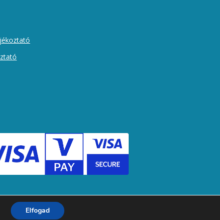
ájékoztató
oztató
Elfogad