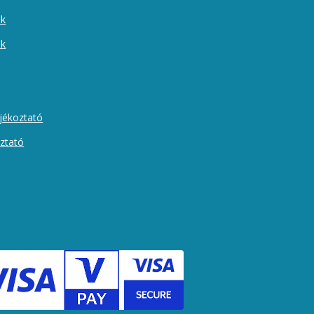
ek
ók
ájékoztató
oztató