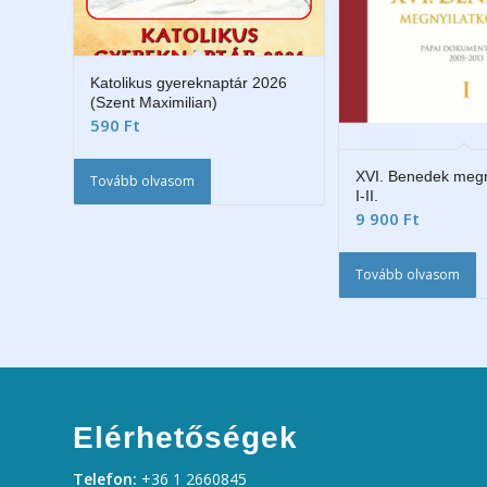
Katolikus gyereknaptár 2026
(Szent Maximilian)
590
Ft
XVI. Benedek megn
Tovább olvasom
I-II.
9 900
Ft
Tovább olvasom
Elérhetőségek
Telefon:
+36 1 2660845