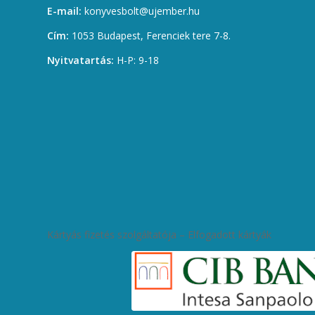
E-mail:
konyvesbolt@ujember.hu
Cím:
1053 Budapest, Ferenciek tere 7-8.
Nyitvatartás:
H-P: 9-18
Kártyás fizetés szolgáltatója – Elfogadott kártyák