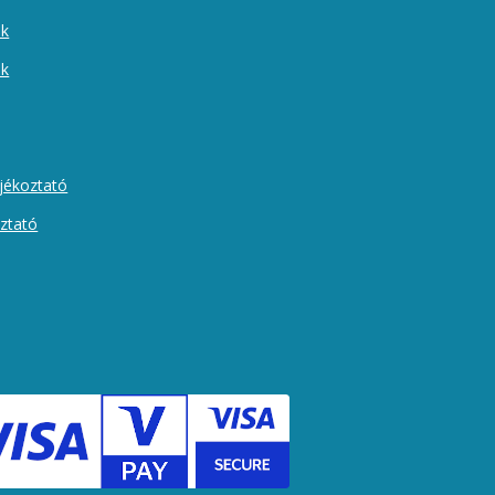
ek
ók
ájékoztató
oztató