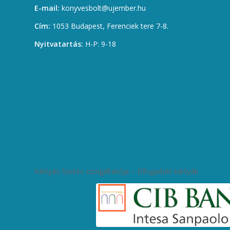
E-mail:
konyvesbolt@ujember.hu
Cím:
1053 Budapest, Ferenciek tere 7-8.
Nyitvatartás:
H-P: 9-18
Kártyás fizetés szolgáltatója – Elfogadott kártyák