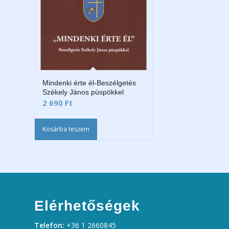
Mindenki érte él-Beszélgetés
Székely János püspökkel
2 690
Ft
Kosárba teszem
Elérhetőségek
Telefon:
+36 1 2660845