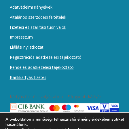
Adatvédelmi irányelvek
Általános szerződési feltételek
Fizetési és szállítási tudnivalók
Impresszum
Elállási nyilatkozat
Regisztrációs adatkezelési tájékoztató
Rendelés adatkezelési tájékoztató
Bankkártyás fizetés
Kártyás fizetés szolgáltatója – Elfogadott kártyák
A weboldalon a minőségi felhasználói élmény érdekében sütiket
használunk.