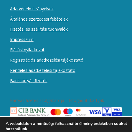
Adatvédelmi irányelvek
Általános szerződési feltételek
Fizetési és szállítási tudnivalók
Impresszum
Elállási nyilatkozat
Regisztrációs adatkezelési tájékoztató
Rendelés adatkezelési tájékoztató
Bankkártyás fizetés
Kártyás fizetés szolgáltatója – Elfogadott kártyák
A weboldalon a minőségi felhasználói élmény érdekében sütiket
használunk.