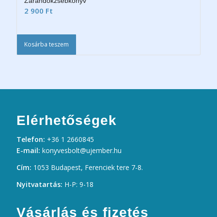
Zarándokzsebkönyv
2 900
Ft
Kosárba teszem
Elérhetőségek
Telefon:
+36 1 2660845
E-mail:
konyvesbolt@ujember.hu
Cím:
1053 Budapest, Ferenciek tere 7-8.
Nyitvatartás:
H-P: 9-18
Vásárlás és fizetés