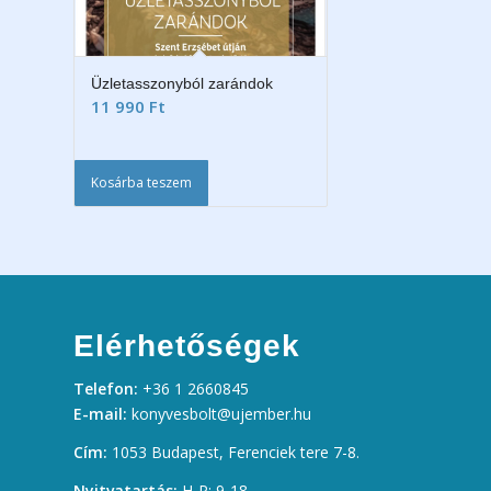
Üzletasszonyból zarándok
11 990
Ft
Kosárba teszem
Elérhetőségek
Telefon:
+36 1 2660845
E-mail:
konyvesbolt@ujember.hu
Cím:
1053 Budapest, Ferenciek tere 7-8.
Nyitvatartás:
H-P: 9-18