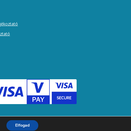
ájékoztató
oztató
Elfogad