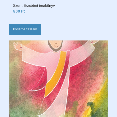
Szent Erzsébet imakönyv
800
Ft
Kosárba teszem