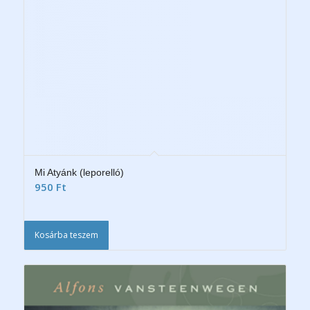
Mi Atyánk (leporelló)
950
Ft
Kosárba teszem