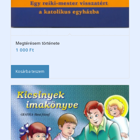
Megtérésem története
1 000
Ft
Kosárba teszem