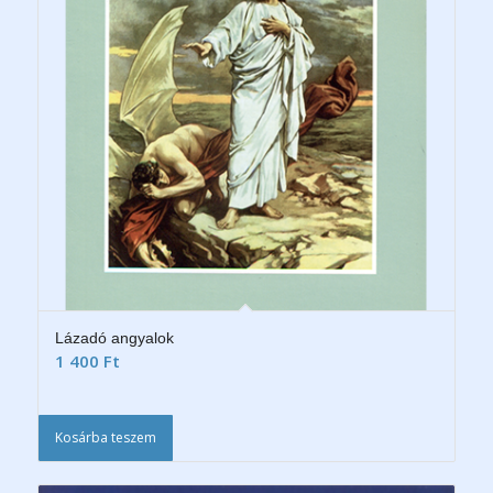
Lázadó angyalok
1 400
Ft
Kosárba teszem