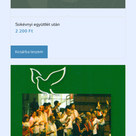
Sokévnyi együttlét után
2 200
Ft
Kosárba teszem