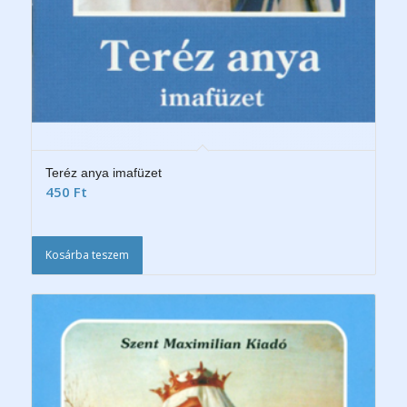
Teréz anya imafüzet
450
Ft
Kosárba teszem