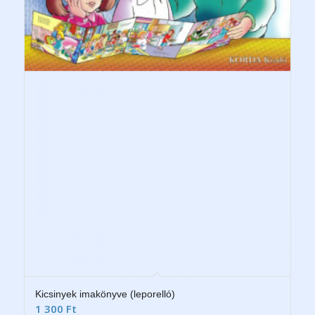
Kicsinyek imakönyve (leporelló)
1 300
Ft