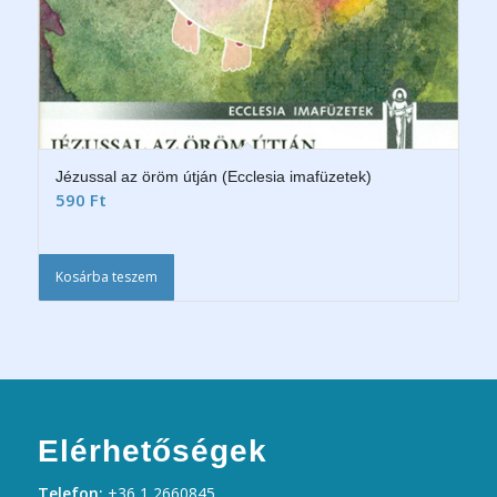
Jézussal az öröm útján (Ecclesia imafüzetek)
590
Ft
Kosárba teszem
Elérhetőségek
Telefon:
+36 1 2660845