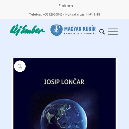
Fiókom
Telefon: +3612660845 • Nyitvatartás: H-P: 9-18