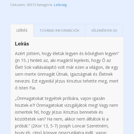
Cikkszám:
50313
Kategória:
Lelkiség
LEÍRÁS
TOVÁBBI INFORMÁCIÓK
VÉLEMÉNYEK (0)
Leírás
Azért jöttem, hogy életük legyen és bőségben legyen”
(Jn 15..) hirdeti az, aki magáról kijelenti, hogy Ő az
Élet! Sok vallásalapító volt már ezen a világon, de egy
sem merte önmagát Útnak, Igazságnak és Életnek
nevezni. Ezt egyedül Jézus Krisztus tehette meg, mert
ő Isten Fia.
„Önmagatokat tegyétek próbára, vajon igazán
hisztek-e?! Önmagatokat vizsgáljátok meg! Vagy nem
ismeritek fel, hogy Jézus Krisztus bennetek és
közöttetek van? Ha nem, akkor nem álltátok ki a
próbát.” (2Kor 13, 5-7) Josiph Loncar Szeretném,
hogy élj, című könyve önvizsgálatra indít, vajon