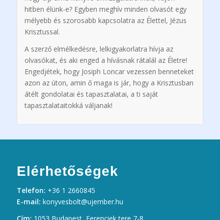
hitben élünk-e? Egyben meghív minden olvasót egy
mélyebb és szorosabb kapcsolatra az Élettel, Jézus
Krisztussal.
A szerző elmélkedésre, lelkigyakorlatra hívja az
olvasókat, és aki enged a hívásnak rátalál az Életre!
Engedjétek, hogy Josiph Loncar vezessen benneteket
azon az úton, amin ő maga is jár, hogy a Krisztusban
átélt gondolatai és tapasztalatai, a ti saját
tapasztalataitokká váljanak!
Elérhetőségek
Telefon:
+36 1 2660845
E-mail:
konyvesbolt@ujember.hu
Cím:
1053 Budapest, Ferenciek tere 7-8.